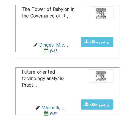
The Tower of Babylon in
the Governance of R...
بررسی مقاله
Dinges, Mic...
2018
Future-oriented
technology analysis:
Practi...
بررسی مقاله
Marinelli, ...
2014