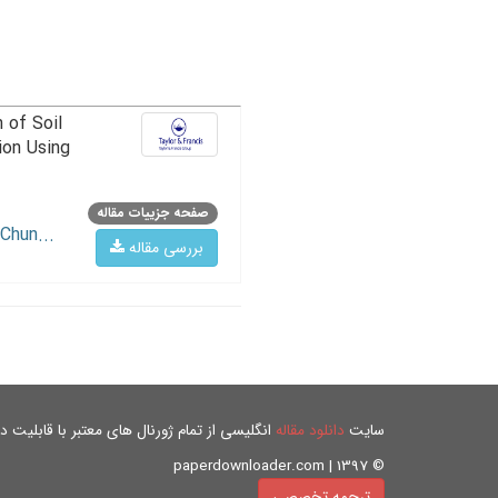
 of Soil
ion Using
صفحه جزییات مقاله
Chun...
بررسی مقاله
سایت
دانلود مقاله
انگلیسی از تمام ژورنال های معتبر با قابلیت دان
© paperdownloader.com | 1397
ترجمه تخصصی