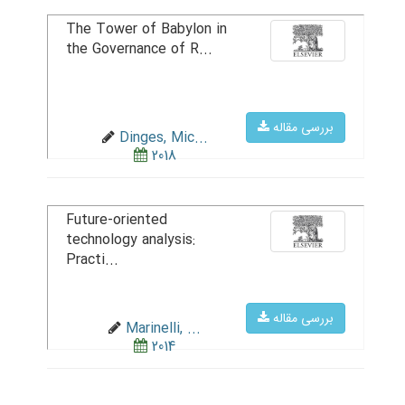
The Tower of Babylon in
the Governance of R...
بررسی مقاله
Dinges, Mic...
2018
Future-oriented
technology analysis:
Practi...
بررسی مقاله
Marinelli, ...
2014