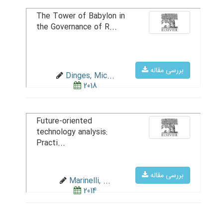
The Tower of Babylon in
the Governance of R...
بررسی مقاله
Dinges, Mic...
2018
Future-oriented
technology analysis:
Practi...
بررسی مقاله
Marinelli, ...
2014