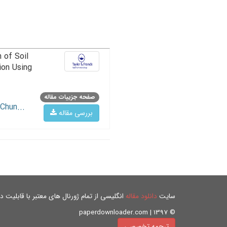
 of Soil
ion Using
صفحه جزییات مقاله
Chun...
بررسی مقاله
سایت
دانلود مقاله
انگلیسی از تمام ژورنال های معتبر با قابلیت دان
© paperdownloader.com | 1397
ترجمه تخصصی