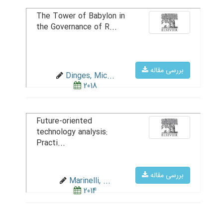
The Tower of Babylon in
the Governance of R...
بررسی مقاله
Dinges, Mic...
2018
Future-oriented
technology analysis:
Practi...
بررسی مقاله
Marinelli, ...
2014