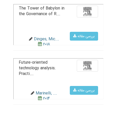
The Tower of Babylon in
the Governance of R...
بررسی مقاله
Dinges, Mic...
2018
Future-oriented
technology analysis:
Practi...
بررسی مقاله
Marinelli, ...
2014