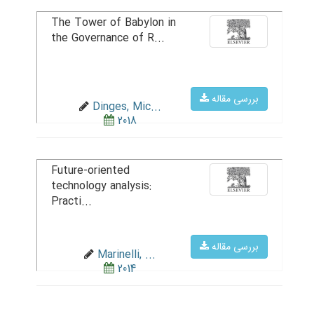
The Tower of Babylon in
the Governance of R...
بررسی مقاله
Dinges, Mic...
2018
Future-oriented
technology analysis:
Practi...
بررسی مقاله
Marinelli, ...
2014