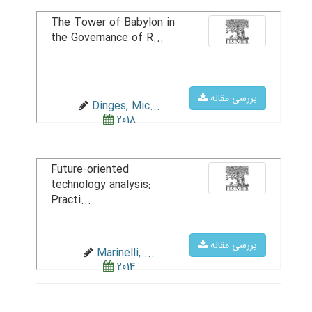
The Tower of Babylon in
the Governance of R...
بررسی مقاله
Dinges, Mic...
2018
Future-oriented
technology analysis:
Practi...
بررسی مقاله
Marinelli, ...
2014