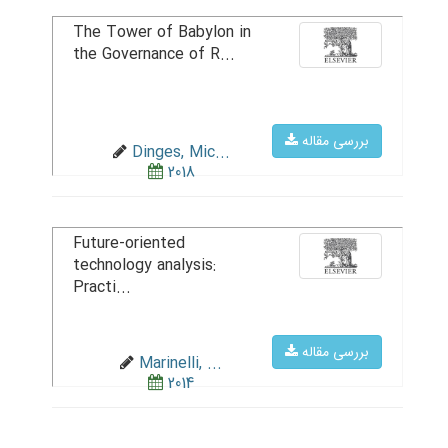
The Tower of Babylon in
the Governance of R...
بررسی مقاله
Dinges, Mic...
2018
Future-oriented
technology analysis:
Practi...
بررسی مقاله
Marinelli, ...
2014