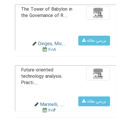
The Tower of Babylon in
the Governance of R...
بررسی مقاله
Dinges, Mic...
2018
Future-oriented
technology analysis:
Practi...
بررسی مقاله
Marinelli, ...
2014