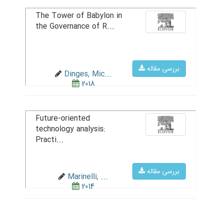
The Tower of Babylon in
the Governance of R...
بررسی مقاله
Dinges, Mic...
2018
Future-oriented
technology analysis:
Practi...
بررسی مقاله
Marinelli, ...
2014