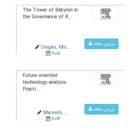
The Tower of Babylon in
the Governance of R...
بررسی مقاله
Dinges, Mic...
2018
Future-oriented
technology analysis:
Practi...
بررسی مقاله
Marinelli, ...
2014