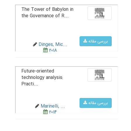
The Tower of Babylon in
the Governance of R...
بررسی مقاله
Dinges, Mic...
2018
Future-oriented
technology analysis:
Practi...
بررسی مقاله
Marinelli, ...
2014