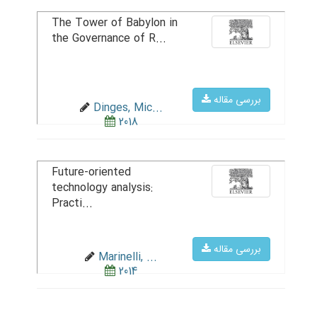
The Tower of Babylon in
the Governance of R...
بررسی مقاله
Dinges, Mic...
2018
Future-oriented
technology analysis:
Practi...
بررسی مقاله
Marinelli, ...
2014