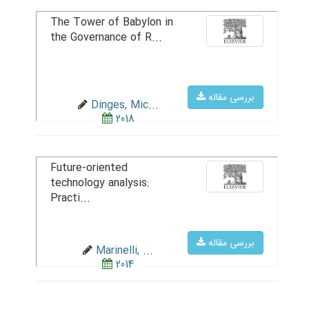
The Tower of Babylon in
the Governance of R...
بررسی مقاله
Dinges, Mic...
2018
Future-oriented
technology analysis:
Practi...
بررسی مقاله
Marinelli, ...
2014