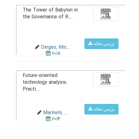
The Tower of Babylon in
the Governance of R...
بررسی مقاله
Dinges, Mic...
2018
Future-oriented
technology analysis:
Practi...
بررسی مقاله
Marinelli, ...
2014