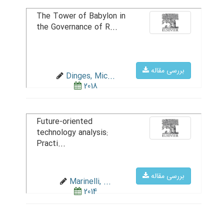
The Tower of Babylon in
the Governance of R...
بررسی مقاله
Dinges, Mic...
2018
Future-oriented
technology analysis:
Practi...
بررسی مقاله
Marinelli, ...
2014