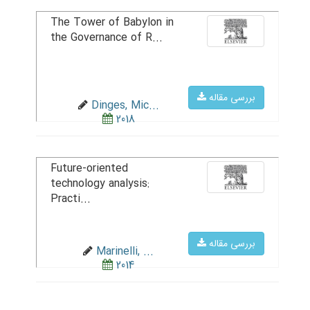
The Tower of Babylon in
the Governance of R...
بررسی مقاله
Dinges, Mic...
2018
Future-oriented
technology analysis:
Practi...
بررسی مقاله
Marinelli, ...
2014