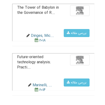
The Tower of Babylon in
the Governance of R...
بررسی مقاله
Dinges, Mic...
2018
Future-oriented
technology analysis:
Practi...
بررسی مقاله
Marinelli, ...
2014