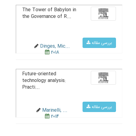
The Tower of Babylon in
the Governance of R...
بررسی مقاله
Dinges, Mic...
2018
Future-oriented
technology analysis:
Practi...
بررسی مقاله
Marinelli, ...
2014