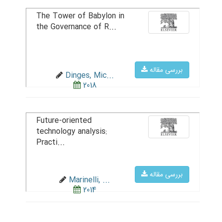
The Tower of Babylon in
the Governance of R...
بررسی مقاله
Dinges, Mic...
2018
Future-oriented
technology analysis:
Practi...
بررسی مقاله
Marinelli, ...
2014