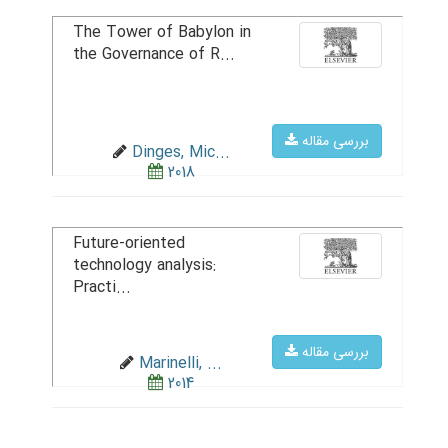
The Tower of Babylon in
the Governance of R...
بررسی مقاله
Dinges, Mic...
2018
Future-oriented
technology analysis:
Practi...
بررسی مقاله
Marinelli, ...
2014