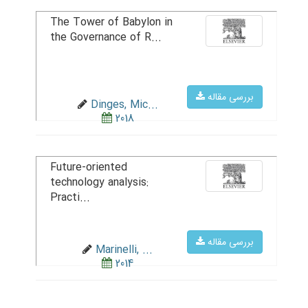
The Tower of Babylon in
the Governance of R...
بررسی مقاله
Dinges, Mic...
2018
Future-oriented
technology analysis:
Practi...
بررسی مقاله
Marinelli, ...
2014