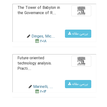
The Tower of Babylon in
the Governance of R...
بررسی مقاله
Dinges, Mic...
2018
Future-oriented
technology analysis:
Practi...
بررسی مقاله
Marinelli, ...
2014