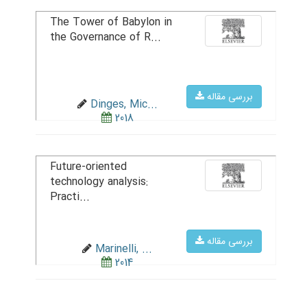
The Tower of Babylon in
the Governance of R...
بررسی مقاله
Dinges, Mic...
2018
Future-oriented
technology analysis:
Practi...
بررسی مقاله
Marinelli, ...
2014