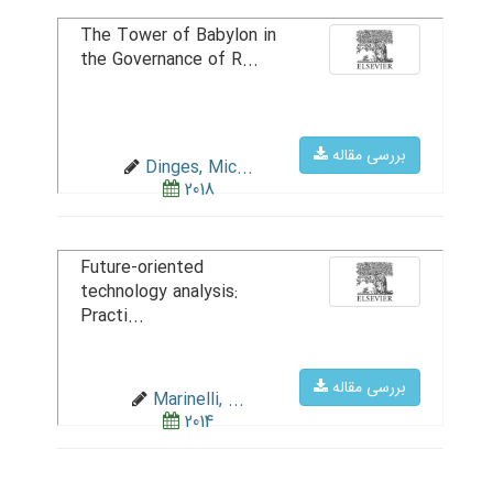
The Tower of Babylon in
the Governance of R...
بررسی مقاله
Dinges, Mic...
2018
Future-oriented
technology analysis:
Practi...
بررسی مقاله
Marinelli, ...
2014