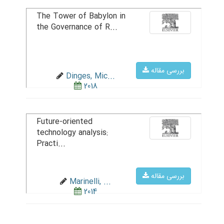
The Tower of Babylon in
the Governance of R...
بررسی مقاله
Dinges, Mic...
2018
Future-oriented
technology analysis:
Practi...
بررسی مقاله
Marinelli, ...
2014