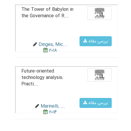
The Tower of Babylon in
the Governance of R...
بررسی مقاله
Dinges, Mic...
2018
Future-oriented
technology analysis:
Practi...
بررسی مقاله
Marinelli, ...
2014