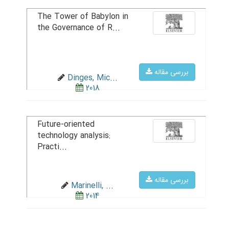
The Tower of Babylon in
the Governance of R...
بررسی مقاله
Dinges, Mic...
2018
Future-oriented
technology analysis:
Practi...
بررسی مقاله
Marinelli, ...
2014