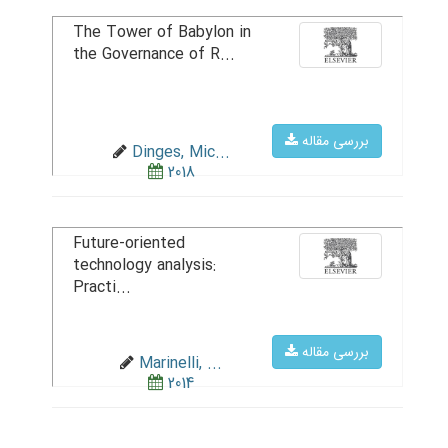
The Tower of Babylon in
the Governance of R...
بررسی مقاله
Dinges, Mic...
2018
Future-oriented
technology analysis:
Practi...
بررسی مقاله
Marinelli, ...
2014