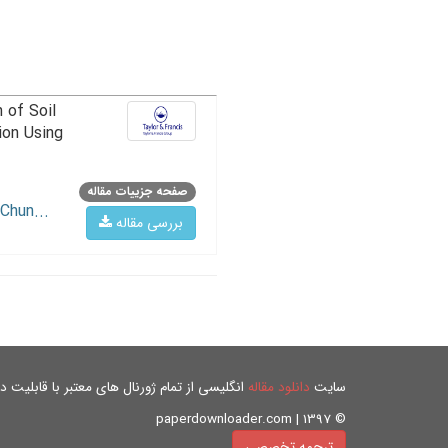
 of Soil
ion Using
صفحه جزییات مقاله
Chun...
بررسی مقاله
سایت
دانلود مقاله
انگلیسی از تمام ژورنال های معتبر با قابلیت دان
© paperdownloader.com | 1397
ترجمه تخصصی