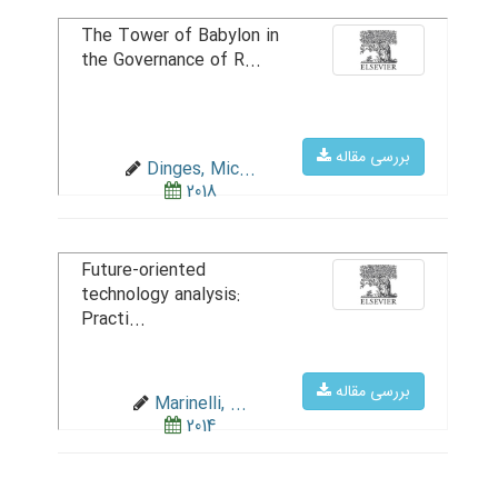
The Tower of Babylon in
the Governance of R...
بررسی مقاله
Dinges, Mic...
2018
Future-oriented
technology analysis:
Practi...
بررسی مقاله
Marinelli, ...
2014