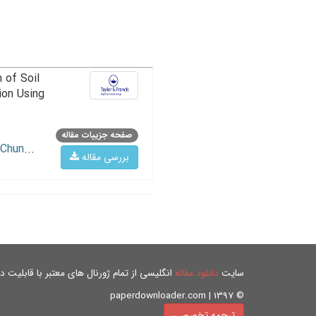
 of Soil
ion Using
صفحه جزییات مقاله
Chun...
بررسی مقاله
سایت
دانلود مقاله
انگلیسی از تمام ژورنال های معتبر با قابلیت دان
© paperdownloader.com | 1397
ترجمه تخصصی