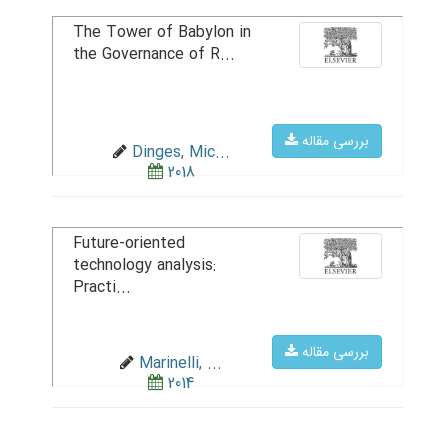
The Tower of Babylon in
the Governance of R...
بررسی مقاله
Dinges, Mic...
2018
Future-oriented
technology analysis:
Practi...
بررسی مقاله
Marinelli, ...
2014