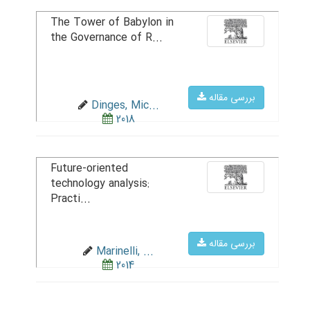
The Tower of Babylon in
the Governance of R...
بررسی مقاله
Dinges, Mic...
2018
Future-oriented
technology analysis:
Practi...
بررسی مقاله
Marinelli, ...
2014