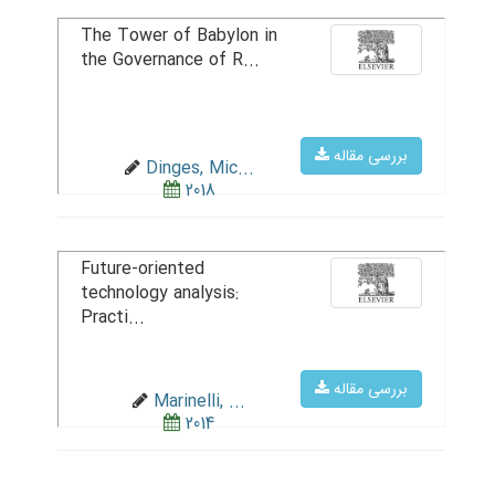
The Tower of Babylon in
the Governance of R...
بررسی مقاله
Dinges, Mic...
2018
Future-oriented
technology analysis:
Practi...
بررسی مقاله
Marinelli, ...
2014