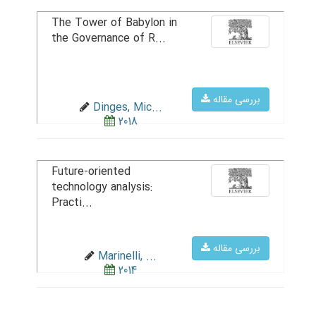
The Tower of Babylon in
the Governance of R...
بررسی مقاله
Dinges, Mic...
2018
Future-oriented
technology analysis:
Practi...
بررسی مقاله
Marinelli, ...
2014