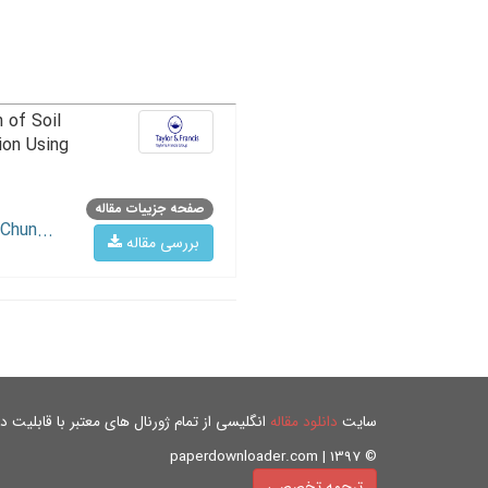
 of Soil
ion Using
صفحه جزییات مقاله
Chun...
بررسی مقاله
سایت
دانلود مقاله
انگلیسی از تمام ژورنال های معتبر با قابلیت دان
© paperdownloader.com | 1397
ترجمه تخصصی