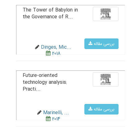
The Tower of Babylon in
the Governance of R...
بررسی مقاله
Dinges, Mic...
2018
Future-oriented
technology analysis:
Practi...
بررسی مقاله
Marinelli, ...
2014