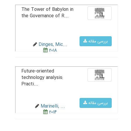
The Tower of Babylon in
the Governance of R...
بررسی مقاله
Dinges, Mic...
2018
Future-oriented
technology analysis:
Practi...
بررسی مقاله
Marinelli, ...
2014