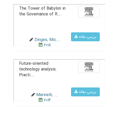
The Tower of Babylon in
the Governance of R...
بررسی مقاله
Dinges, Mic...
2018
Future-oriented
technology analysis:
Practi...
بررسی مقاله
Marinelli, ...
2014