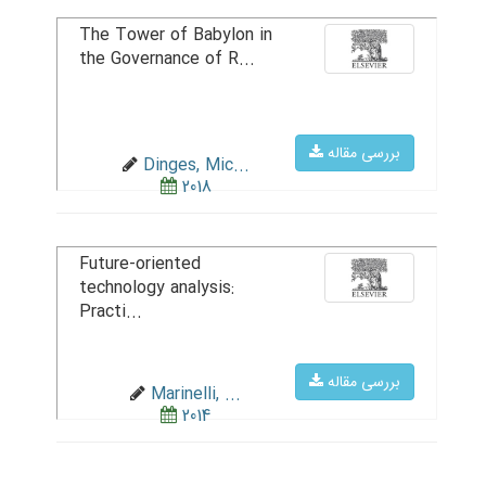
The Tower of Babylon in
the Governance of R...
بررسی مقاله
Dinges, Mic...
2018
Future-oriented
technology analysis:
Practi...
بررسی مقاله
Marinelli, ...
2014