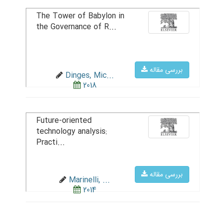
The Tower of Babylon in
the Governance of R...
بررسی مقاله
Dinges, Mic...
2018
Future-oriented
technology analysis:
Practi...
بررسی مقاله
Marinelli, ...
2014