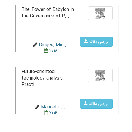
The Tower of Babylon in
the Governance of R...
بررسی مقاله
Dinges, Mic...
2018
Future-oriented
technology analysis:
Practi...
بررسی مقاله
Marinelli, ...
2014