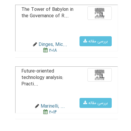
The Tower of Babylon in
the Governance of R...
بررسی مقاله
Dinges, Mic...
2018
Future-oriented
technology analysis:
Practi...
بررسی مقاله
Marinelli, ...
2014