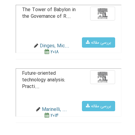
The Tower of Babylon in
the Governance of R...
بررسی مقاله
Dinges, Mic...
2018
Future-oriented
technology analysis:
Practi...
بررسی مقاله
Marinelli, ...
2014