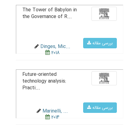
The Tower of Babylon in
the Governance of R...
بررسی مقاله
Dinges, Mic...
2018
Future-oriented
technology analysis:
Practi...
بررسی مقاله
Marinelli, ...
2014