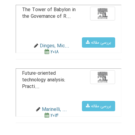
The Tower of Babylon in
the Governance of R...
بررسی مقاله
Dinges, Mic...
2018
Future-oriented
technology analysis:
Practi...
بررسی مقاله
Marinelli, ...
2014