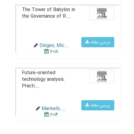
The Tower of Babylon in
the Governance of R...
بررسی مقاله
Dinges, Mic...
2018
Future-oriented
technology analysis:
Practi...
بررسی مقاله
Marinelli, ...
2014